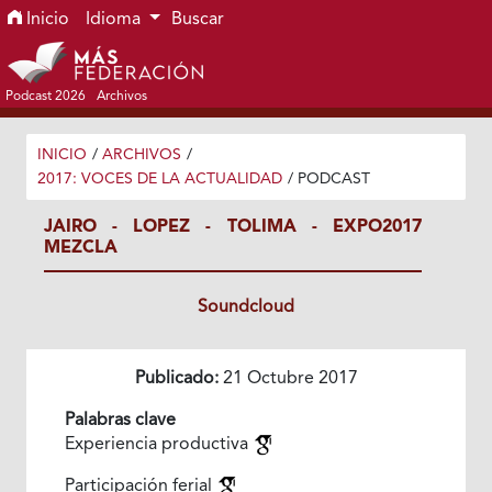
Ir al menú de navegación principal
Ir al contenido principal
Ir al pie de página del sitio
Inicio
Idioma
Buscar
Podcast 2026
Archivos
INICIO
/
ARCHIVOS
/
2017: VOCES DE LA ACTUALIDAD
/
PODCAST
JAIRO - LOPEZ - TOLIMA - EXPO2017
MEZCLA
Soundcloud
Publicado:
21 Octubre 2017
Palabras clave
Experiencia productiva
Participación ferial