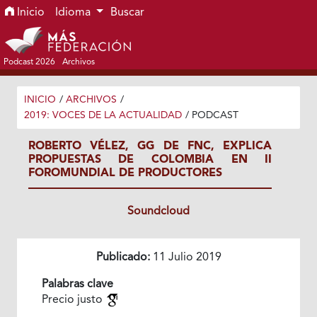
Ir al menú de navegación principal
Ir al contenido principal
Ir al pie de página del sitio
Inicio
Idioma
Buscar
Podcast 2026
Archivos
INICIO
/
ARCHIVOS
/
2019: VOCES DE LA ACTUALIDAD
/
PODCAST
ROBERTO VÉLEZ, GG DE FNC, EXPLICA
PROPUESTAS DE COLOMBIA EN II
FOROMUNDIAL DE PRODUCTORES
Soundcloud
Publicado:
11 Julio 2019
Palabras clave
Precio justo