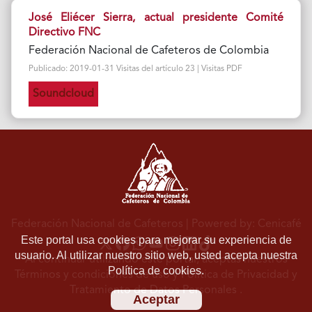
José Eliécer Sierra, actual presidente Comité
Directivo FNC
Federación Nacional de Cafeteros de Colombia
Publicado: 2019-01-31 Visitas del artículo 23 | Visitas PDF
Soundcloud
Federación Nacional de Cafeteros
| Powered by: Cenicafé
Este portal usa cookies para mejorar su experiencia de
usuario. Al utilizar nuestro sitio web, usted acepta nuestra
Al continuar utilizando este portal, aceptas nuestros
Política de cookies.
Términos y condiciones de uso
y
Política de Privacidad y
Tratamiento de Datos Personales
.
Aceptar