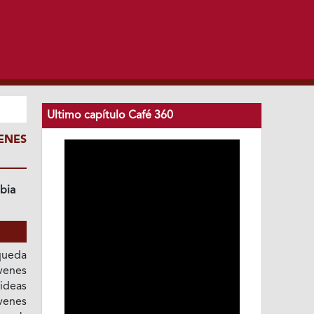
Ultimo capítulo Café 360
ENES
bia
 queda
óvenes
 ideas
venes