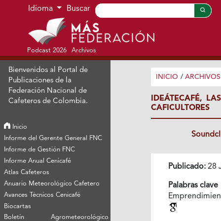
Ir al menú de navegación principal
Ir al contenido principal
Ir al pie de página del sitio
Idioma
Buscar
Podcast 2026
Archivos
Bienvenidos al Portal de
INICIO
/
ARCHIVOS
Publicaciones de la
Federación Nacional de
IDEÁTECAFÉ, LA
Cafeteros de Colombia.
CAFICULTORES
Inicio
Soundc
Informe del Gerente General FNC
Informe de Gestión FNC
Informe Anual Cenicafé
Publicado:
28 
Atlas Cafeteros
Anuario Meteorológico Cafetero
Palabras clave
Avances Técnicos Cenicafé
Emprendimien
Biocartas
Boletín Agrometeorológico