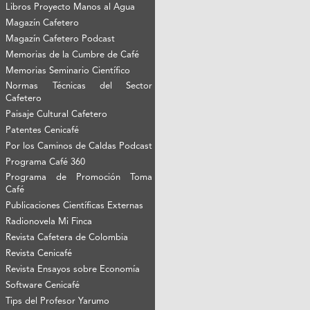
Libros Proyecto Manos al Agua
Magazín Cafetero
Magazín Cafetero Podcast
Memorias de la Cumbre de Café
Memorias Seminario Científico
Normas Técnicas del Sector
Cafetero
Paisaje Cultural Cafetero
Patentes Cenicafé
Por los Caminos de Caldas Podcast
Programa Café 360
Programa de Promoción Toma
Café
Publicaciones Científicas Externas
Radionovela Mi Finca
Revista Cafetera de Colombia
Revista Cenicafé
Revista Ensayos sobre Economía
Software Cenicafé
Tips del Profesor Yarumo