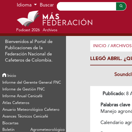
Ir al menú de navegación principal
Ir al contenido principal
Ir al pie de página del sitio
Idioma
Buscar
Podcast 2026
Archivos
Bienvenidos al Portal de
INICIO
/
ARCHIVOS
Publicaciones de la
Federación Nacional de
LLEGÓ ABRIL. ¿Q
Cafeteros de Colombia.
Soundc
Inicio
Informe del Gerente General FNC
Informe de Gestión FNC
Publicado:
8 A
Informe Anual Cenicafé
Atlas Cafeteros
Palabras clave
Anuario Meteorológico Cafetero
Manejo agron
Avances Técnicos Cenicafé
Calendario agr
Biocartas
Boletín Agrometeorológico