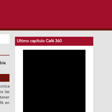
Ultimo capítulo Café 360
bia
écnica
s las
tener
afé en