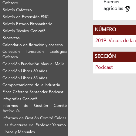
Buenas pr
Cafetero
agrícolas
Boletín Cafetero
Boletín de Extensión FNC
Boletín Estado Fitosanitario
NÚMERO
Boletín Técnico Cenicafé
Brocartas
2019: Voces de la 
Calendario de floración y cosecha
Colección Fundación Ecológica
SECCIÓN
Cafetera
Colección Fundación Manuel Mejía
Podcast
Colección Libros 80 años
Colección Libros 85 años
Comportamiento de la Industria
Finca Cafetera Santander Podcast
Infografías Cenicafé
Informes de Gestión Comité
Antioquía
Informes de Gestión Comité Caldas
Las Aventuras del Profesor Yarumo
Libros y Manuales