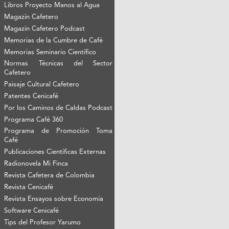
Libros Proyecto Manos al Agua
Magazín Cafetero
Magazín Cafetero Podcast
Memorias de la Cumbre de Café
Memorias Seminario Científico
Normas Técnicas del Sector
Cafetero
Paisaje Cultural Cafetero
Patentes Cenicafé
Por los Caminos de Caldas Podcast
Programa Café 360
Programa de Promoción Toma
Café
Publicaciones Científicas Externas
Radionovela Mi Finca
Revista Cafetera de Colombia
Revista Cenicafé
Revista Ensayos sobre Economía
Software Cenicafé
Tips del Profesor Yarumo