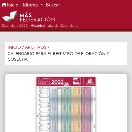
Ir al menú de navegación principal
Ir al contenido principal
Ir al pie de página del sitio
Inicio
Idioma
Buscar
Calendario 2025
Historico
Uso del Calendario
INICIO
/
ARCHIVOS
/
CALENDARIO PARA EL REGISTRO DE FLORACIÓN Y
COSECHA