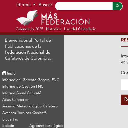
Ir al menú de navegación principal
Ir al contenido principal
Ir al pie de página del sitio
Idioma
Buscar
Calendario 2025
Historico
Uso del Calendario
RE
Bienvenidos al Portal de
Publicaciones de la
Federación Nacional de
Int
Cafeteros de Colombia.
vol
Cor
Inicio
Obl
Informe del Gerente General FNC
Informe de Gestión FNC
Informe Anual Cenicafé
R
Atlas Cafeteros
Anuario Meteorológico Cafetero
Avances Técnicos Cenicafé
Biocartas
Boletín Agrometeorológico