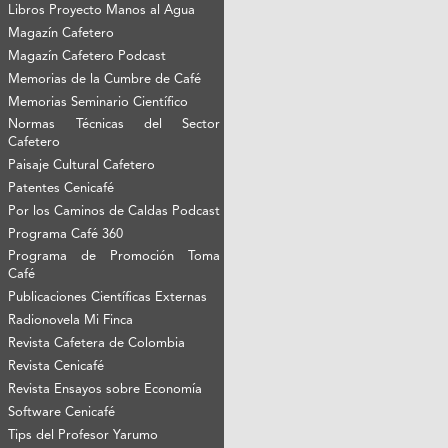
Libros Proyecto Manos al Agua
Magazín Cafetero
Magazín Cafetero Podcast
Memorias de la Cumbre de Café
Memorias Seminario Científico
Normas Técnicas del Sector
Cafetero
Paisaje Cultural Cafetero
Patentes Cenicafé
Por los Caminos de Caldas Podcast
Programa Café 360
Programa de Promoción Toma
Café
Publicaciones Científicas Externas
Radionovela Mi Finca
Revista Cafetera de Colombia
Revista Cenicafé
Revista Ensayos sobre Economía
Software Cenicafé
Tips del Profesor Yarumo