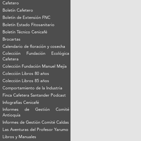
Cafetero
Boletín Cafetero
Boletín de Extensión FNC
Boletín Estado Fitosanitario
Boletín Técnico Cenicafé
Brocartas
Calendario de floración y cosecha
Colección Fundación Ecológica
Cafetera
Colección Fundación Manuel Mejía
Colección Libros 80 años
Colección Libros 85 años
Comportamiento de la Industria
Finca Cafetera Santander Podcast
Infografías Cenicafé
Informes de Gestión Comité
Antioquía
Informes de Gestión Comité Caldas
Las Aventuras del Profesor Yarumo
Libros y Manuales