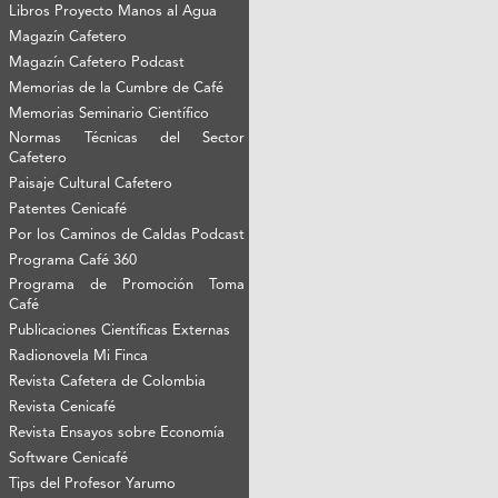
Libros Proyecto Manos al Agua
Magazín Cafetero
Magazín Cafetero Podcast
Memorias de la Cumbre de Café
Memorias Seminario Científico
Normas Técnicas del Sector
Cafetero
Paisaje Cultural Cafetero
Patentes Cenicafé
Por los Caminos de Caldas Podcast
Programa Café 360
Programa de Promoción Toma
Café
Publicaciones Científicas Externas
Radionovela Mi Finca
Revista Cafetera de Colombia
Revista Cenicafé
Revista Ensayos sobre Economía
Software Cenicafé
Tips del Profesor Yarumo