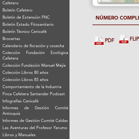
Cafetero
Boletín Cafetero
Boletín de Extensión FNC
NÚMERO COMPL
Boletín Estado Fitosanitario
Boletín Técnico Cenicafé
FLI
Brocartas
PDF
Calendario de floración y cosecha
Colección Fundación Ecológica
Cafetera
Colección Fundación Manuel Mejía
Colección Libros 80 años
Colección Libros 85 años
Comportamiento de la Industria
Finca Cafetera Santander Podcast
Infografías Cenicafé
Informes de Gestión Comité
Antioquía
Informes de Gestión Comité Caldas
Las Aventuras del Profesor Yarumo
Libros y Manuales