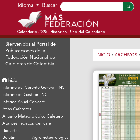
Ir al menú de navegación principal
Ir al contenido principal
Ir al pie de página del sitio
Idioma
Buscar
Calendario 2025
Historico
Uso del Calendario
Bienvenidos al Portal de
Publicaciones de la
INICIO
/
ARCHIVOS
Federación Nacional de
Cafeteros de Colombia.
Inicio
Informe del Gerente General FNC
Informe de Gestión FNC
Informe Anual Cenicafé
Atlas Cafeteros
Anuario Meteorológico Cafetero
Avances Técnicos Cenicafé
Biocartas
Boletín Agrometeorológico