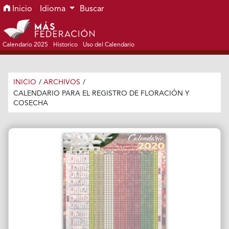
Ir al menú de navegación principal
Ir al contenido principal
Ir al pie de página del sitio
Inicio
Idioma
Buscar
Calendario 2025
Historico
Uso del Calendario
INICIO
/
ARCHIVOS
/
CALENDARIO PARA EL REGISTRO DE FLORACIÓN Y
COSECHA