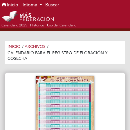
Ir al menú de navegación principal
Ir al contenido principal
Ir al pie de página del sitio
Inicio
Idioma
Buscar
Calendario 2025
Historico
Uso del Calendario
INICIO
/
ARCHIVOS
/
CALENDARIO PARA EL REGISTRO DE FLORACIÓN Y
COSECHA