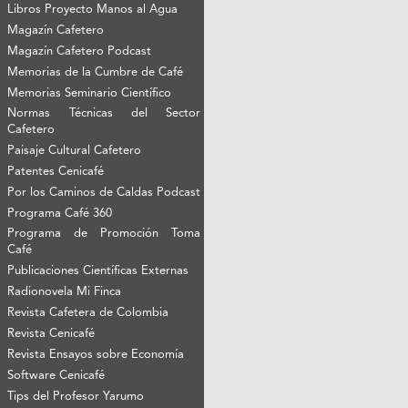
Libros Proyecto Manos al Agua
Magazín Cafetero
Magazín Cafetero Podcast
Memorias de la Cumbre de Café
Memorias Seminario Científico
Normas Técnicas del Sector
Cafetero
Paisaje Cultural Cafetero
Patentes Cenicafé
Por los Caminos de Caldas Podcast
Programa Café 360
Programa de Promoción Toma
Café
Publicaciones Científicas Externas
Radionovela Mi Finca
Revista Cafetera de Colombia
Revista Cenicafé
Revista Ensayos sobre Economía
Software Cenicafé
Tips del Profesor Yarumo