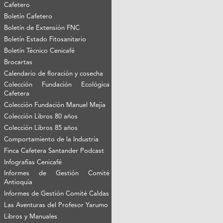
Cafetero
Boletín Cafetero
Boletín de Extensión FNC
Boletín Estado Fitosanitario
Boletín Técnico Cenicafé
Brocartas
Calendario de floración y cosecha
Colección Fundación Ecológica
Cafetera
Colección Fundación Manuel Mejía
Colección Libros 80 años
Colección Libros 85 años
Comportamiento de la Industria
Finca Cafetera Santander Podcast
Infografías Cenicafé
Informes de Gestión Comité
Antioquía
Informes de Gestión Comité Caldas
Las Aventuras del Profesor Yarumo
Libros y Manuales