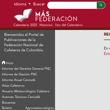
Ir al menú de navegación principal
Ir al contenido principal
Ir al pie de página del sitio
Idioma
Buscar
Calendario 2025
Historico
Uso del Calendario
RE
Bienvenidos al Portal de
Publicaciones de la
Federación Nacional de
En 
Cafeteros de Colombia.
Ent
Inicio
Informe del Gerente General FNC
Informe de Gestión FNC
Informe Anual Cenicafé
Atlas Cafeteros
Anuario Meteorológico Cafetero
Avances Técnicos Cenicafé
Biocartas
Boletín Agrometeorológico