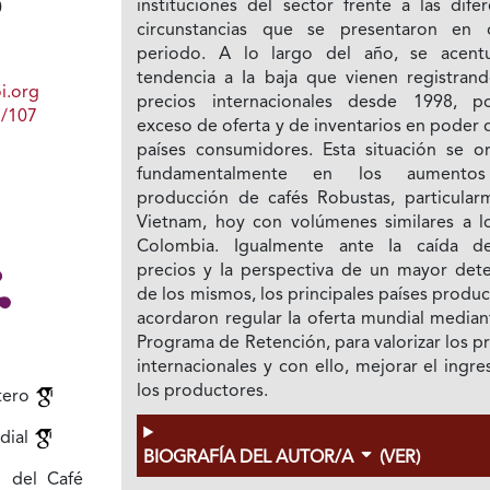
instituciones del sector frente a las dife
0
circunstancias que se presentaron en 
periodo. A lo largo del año, se acent
tendencia a Ia baja que vienen registrand
i.org
precios internacionales desde 1998, p
1/107
exceso de oferta y de inventarios en poder 
países consumidores. Esta situación se or
fundamentalmente en los aumento
producción de cafés Robustas, particular
Vietnam, hoy con volúmenes similares a l
Colombia. Igualmente ante Ia caída d
precios y Ia perspectiva de un mayor dete
de los mismos, los principales países produ
acordaron regular Ia oferta mundial median
Programa de Retención, para valorizar los p
internacionales y con ello, mejorar el ingr
los productores.
tero
dial
BIOGRAFÍA DEL AUTOR/A
(VER)
o del Café