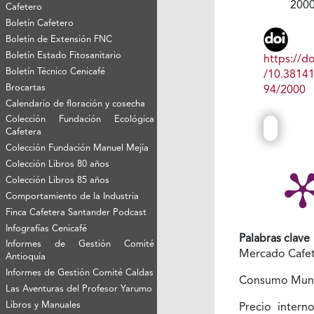
200
Cafetero
Boletín Cafetero
Boletín de Extensión FNC
Boletín Estado Fitosanitario
https://do
Boletín Técnico Cenicafé
/10.3814
Brocartas
94/2000
Calendario de floración y cosecha
Colección Fundación Ecológica
Cafetera
Colección Fundación Manuel Mejía
Colección Libros 80 años
Colección Libros 85 años
Comportamiento de la Industria
Finca Cafetera Santander Podcast
Infografías Cenicafé
Palabras clave
Informes de Gestión Comité
Mercado Cafe
Antioquía
Informes de Gestión Comité Caldas
Consumo Mun
Las Aventuras del Profesor Yarumo
Libros y Manuales
Precio intern