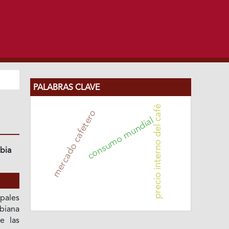
PALABRAS CLAVE
precio interno del café
mercado cafetero
consumo mundial
bia
pales
biana
e las