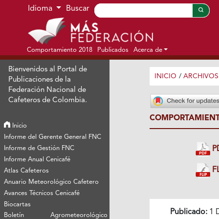
Ir al menú de navegación principal
Ir al contenido principal
Ir al pie de página del sitio
Idioma
Buscar
Comportamiento 2018
Publicados
Acerca de
Bienvenidos al Portal de
INICIO
/
ARCHIVOS
Publicaciones de la
Federación Nacional de
Cafeteros de Colombia.
COMPORTAMIENTO
Inicio
Informe del Gerente General FNC
Informe de Gestión FNC
P
Informe Anual Cenicafé
FL
Atlas Cafeteros
Anuario Meteorológico Cafetero
Avances Técnicos Cenicafé
Biocartas
Publicado:
1 
Boletín Agrometeorológico