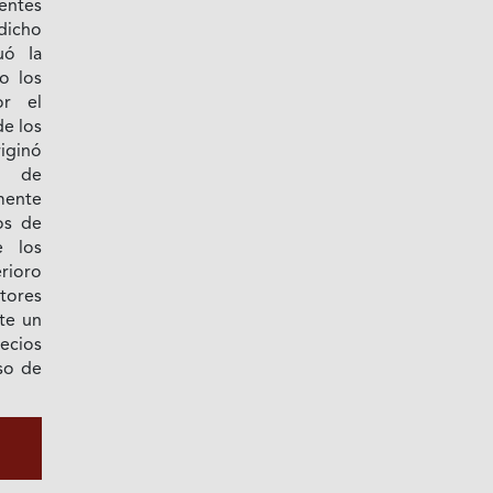
rentes
dicho
uó Ia
o los
or el
de los
iginó
s de
mente
os de
e los
rioro
ctores
te un
recios
eso de