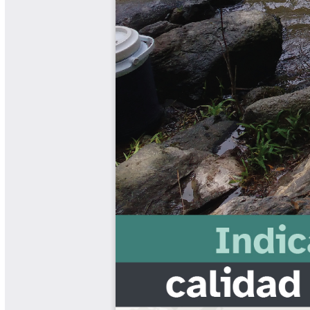
Cafetero
Boletín Cafetero
Boletín de Extensión FNC
Boletín Estado Fitosanitario
Boletín Técnico Cenicafé
Brocartas
Calendario de floración y cosecha
Colección Fundación Ecológica
Cafetera
Colección Fundación Manuel Mejía
Colección Libros 80 años
Colección Libros 85 años
Comportamiento de la Industria
Finca Cafetera Santander Podcast
Infografías Cenicafé
Informes de Gestión Comité
Antioquía
Informes de Gestión Comité Caldas
Las Aventuras del Profesor Yarumo
Libros y Manuales