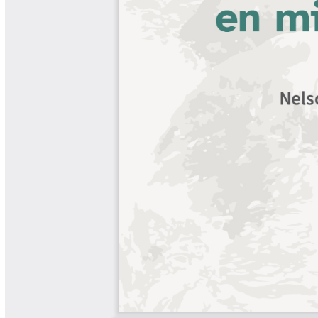
Libros Proyecto Manos al Agua
Magazín Cafetero
Magazín Cafetero Podcast
Memorias de la Cumbre de Café
Memorias Seminario Científico
Normas Técnicas del Sector
Cafetero
Paisaje Cultural Cafetero
Patentes Cenicafé
Por los Caminos de Caldas Podcast
Programa Café 360
Programa de Promoción Toma
Café
Publicaciones Científicas Externas
Radionovela Mi Finca
Revista Cafetera de Colombia
Revista Cenicafé
Revista Ensayos sobre Economía
Software Cenicafé
Tips del Profesor Yarumo