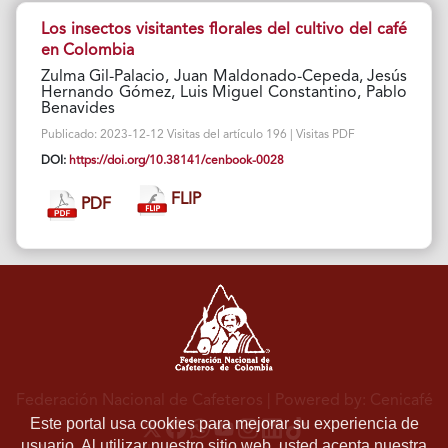
Los insectos visitantes florales del cultivo del café
en Colombia
Zulma Gil-Palacio, Juan Maldonado-Cepeda, Jesús
Hernando Gómez, Luis Miguel Constantino, Pablo
Benavides
Publicado: 2023-12-12 Visitas del artículo 196 | Visitas PDF
DOI:
https://doi.org/10.38141/cenbook-0028
FLIP
PDF
Federación Nacional de Cafeteros
| Powered by: Cenicafé
Este portal usa cookies para mejorar su experiencia de
usuario. Al utilizar nuestro sitio web, usted acepta nuestra