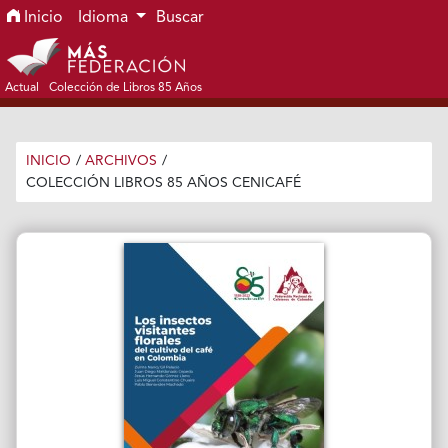
Ir al menú de navegación principal
Ir al contenido principal
Ir al pie de página del sitio
Inicio
Idioma
Buscar
Actual
Colección de Libros 85 Años
INICIO
/
ARCHIVOS
/
COLECCIÓN LIBROS 85 AÑOS CENICAFÉ