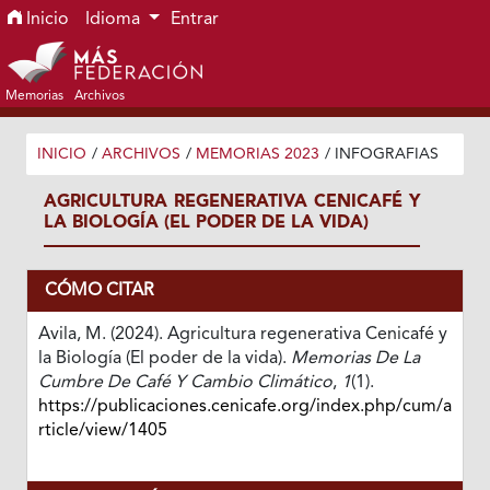
Ir al menú de navegación principal
Ir al contenido principal
Ir al pie de página del sitio
Inicio
Idioma
Entrar
Memorias
Archivos
INICIO
/
ARCHIVOS
/
MEMORIAS 2023
/
INFOGRAFIAS
AGRICULTURA REGENERATIVA CENICAFÉ Y
LA BIOLOGÍA (EL PODER DE LA VIDA)
CÓMO CITAR
Avila, M. (2024). Agricultura regenerativa Cenicafé y
la Biología (El poder de la vida).
Memorias De La
Cumbre De Café Y Cambio Climático
,
1
(1).
https://publicaciones.cenicafe.org/index.php/cum/a
rticle/view/1405