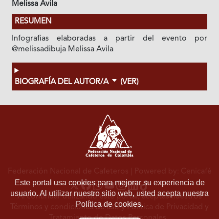
Melissa Avila
RESUMEN
Infografias elaboradas a partir del evento por
@melissadibuja Melissa Avila
BIOGRAFÍA DEL AUTOR/A
(VER)
Federación Nacional de Cafeteros
| Powered by: Cenicafé
Este portal usa cookies para mejorar su experiencia de
usuario. Al utilizar nuestro sitio web, usted acepta nuestra
Al continuar utilizando este portal, aceptas nuestros
Política de cookies.
Términos y condiciones de uso
y
Política de Privacidad y
Tratamiento de Datos Personales
.