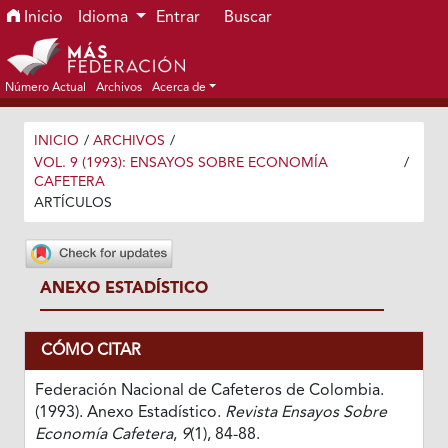
Ir al menú de navegación principal
Ir al contenido principal
Ir al pie de página del sitio
Inicio
Idioma
Entrar
Buscar
Número Actual
Archivos
Acerca de
INICIO
/
ARCHIVOS
/
VOL. 9 (1993): ENSAYOS SOBRE ECONOMÍA
/
CAFETERA
ARTÍCULOS
ANEXO ESTADÍSTICO
CÓMO CITAR
Federación Nacional de Cafeteros de Colombia.
(1993). Anexo Estadístico.
Revista Ensayos Sobre
Economía Cafetera
,
9
(1), 84-88.