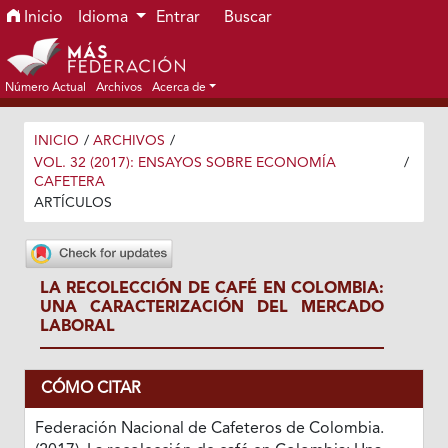
Ir al menú de navegación principal
Ir al contenido principal
Ir al pie de página del sitio
Inicio
Idioma
Entrar
Buscar
Número Actual
Archivos
Acerca de
INICIO
/
ARCHIVOS
/
VOL. 32 (2017): ENSAYOS SOBRE ECONOMÍA
/
CAFETERA
ARTÍCULOS
LA RECOLECCIÓN DE CAFÉ EN COLOMBIA:
UNA CARACTERIZACIÓN DEL MERCADO
LABORAL
CÓMO CITAR
Federación Nacional de Cafeteros de Colombia.