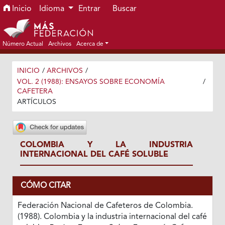
Ir al menú de navegación principal
Ir al contenido principal
Ir al pie de página del sitio
Inicio
Idioma
Entrar
Buscar
Número Actual
Archivos
Acerca de
INICIO
/
ARCHIVOS
/
VOL. 2 (1988): ENSAYOS SOBRE ECONOMÍA
/
CAFETERA
ARTÍCULOS
COLOMBIA Y LA INDUSTRIA
INTERNACIONAL DEL CAFÉ SOLUBLE
CÓMO CITAR
Federación Nacional de Cafeteros de Colombia.
(1988). Colombia y la industria internacional del café