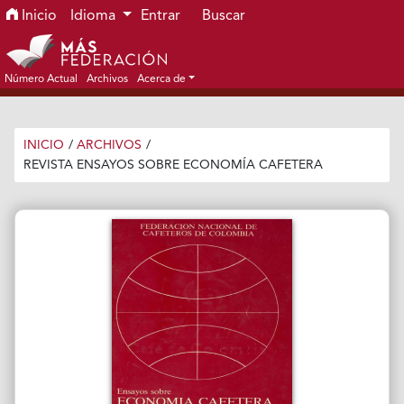
Ir al menú de navegación principal
Ir al contenido principal
Ir al pie de página del sitio
Inicio
Idioma
Entrar
Buscar
Número Actual
Archivos
Acerca de
INICIO
/
ARCHIVOS
/
REVISTA ENSAYOS SOBRE ECONOMÍA CAFETERA