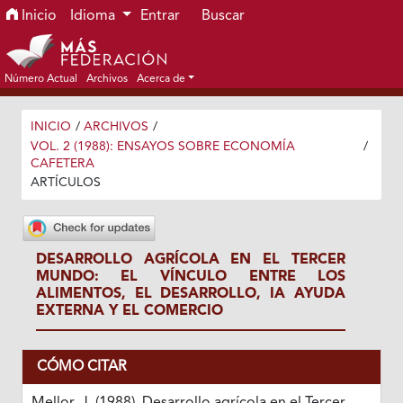
Ir al menú de navegación principal
Ir al contenido principal
Ir al pie de página del sitio
Inicio
Idioma
Entrar
Buscar
Número Actual
Archivos
Acerca de
INICIO
/
ARCHIVOS
/
VOL. 2 (1988): ENSAYOS SOBRE ECONOMÍA
/
CAFETERA
ARTÍCULOS
DESARROLLO AGRÍCOLA EN EL TERCER
MUNDO: EL VÍNCULO ENTRE LOS
ALIMENTOS, EL DESARROLLO, IA AYUDA
EXTERNA Y EL COMERCIO
CÓMO CITAR