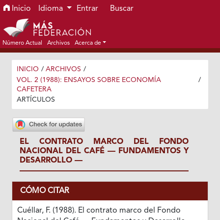
Ir al menú de navegación principal
Ir al contenido principal
Ir al pie de página del sitio
Inicio
Idioma
Entrar
Buscar
Número Actual
Archivos
Acerca de
INICIO
/
ARCHIVOS
/
VOL. 2 (1988): ENSAYOS SOBRE ECONOMÍA
/
CAFETERA
ARTÍCULOS
EL CONTRATO MARCO DEL FONDO
NACIONAL DEL CAFÉ — FUNDAMENTOS Y
DESARROLLO —
CÓMO CITAR
Cuéllar, F. (1988). El contrato marco del Fondo