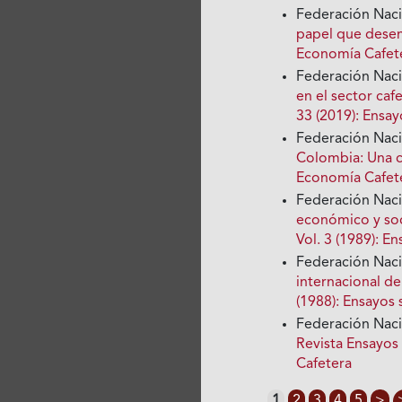
Federación Nac
papel que dese
Economía Cafete
Federación Nac
en el sector ca
33 (2019): Ensa
Federación Nac
Colombia: Una c
Economía Cafete
Federación Nac
económico y soci
Vol. 3 (1989): 
Federación Nac
internacional de
(1988): Ensayos
Federación Nac
Revista Ensayos
Cafetera
1
2
3
4
5
>