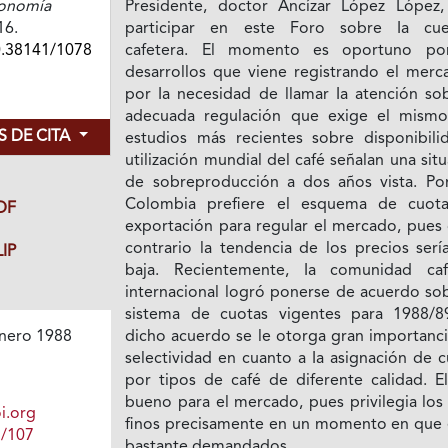
conomía
Presidente, doctor Ancízar López López,
16.
participar en este Foro sobre Ia cue
0.38141/1078
cafetera. El momento es oportuno po
desarrollos que viene registrando el merc
por Ia necesidad de llamar Ia atención sob
adecuada regulación que exige el mismo
 DE CITA
estudios más recientes sobre disponibili
utilización mundial del café señalan una sit
de sobreproducción a dos años vista. Por
Colombia prefiere el esquema de cuot
DF
exportación para regular el mercado, pues 
contrario la tendencia de los precios serí
IP
baja. Recientemente, Ia comunidad caf
internacional logró ponerse de acuerdo sob
sistema de cuotas vigentes para 1988/8
dicho acuerdo se le otorga gran importanci
nero 1988
selectividad en cuanto a Ia asignación de 
por tipos de café de diferente calidad. El
bueno para el mercado, pues privilegia los
i.org
finos precisamente en un momento en que 
1/107
bastante demandados.