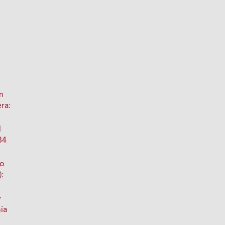
n
ra:
l
34
no
):
y
ía