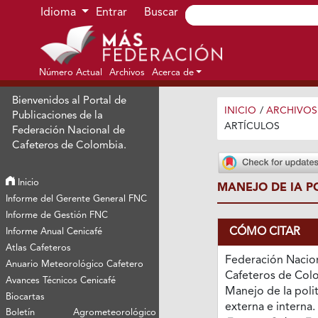
Ir al menú de navegación principal
Ir al contenido principal
Ir al pie de página del sitio
Idioma
Entrar
Buscar
Número Actual
Archivos
Acerca de
Bienvenidos al Portal de
INICIO
/
ARCHIVOS
Publicaciones de la
ARTÍCULOS
Federación Nacional de
Cafeteros de Colombia.
Inicio
MANEJO DE IA P
Informe del Gerente General FNC
Informe de Gestión FNC
CÓMO CITAR
Informe Anual Cenicafé
Atlas Cafeteros
Federación Nacio
Anuario Meteorológico Cafetero
Cafeteros de Colo
Avances Técnicos Cenicafé
Manejo de Ia polit
Biocartas
externa e interna.
Boletín Agrometeorológico