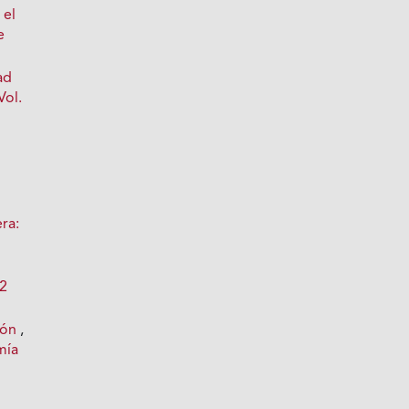
 el
e
ad
Vol.
ra:
 2
pón
,
mía