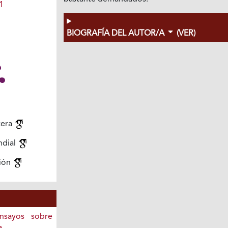
1
BIOGRAFÍA DEL AUTOR/A
(VER)
tera
ndial
ión
Ensayos sobre