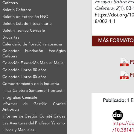
Ensayos Sobre E
Cafetero
Cafetera
,
2
(1), 03-
Boletín Cafetero
https://doi.org/1
Boletín de Extensión FNC
8/002-1-1
Boletín Estado Fitosanitario
Boletín Técnico Cenicafé
Brocartas
MÁS FORMATOS
Calendario de floración y cosecha
Colección Fundación Ecológica
Cafetera
P
Colección Fundación Manuel Mejía
Colección Libros 80 años
FL
Colección Libros 85 años
Comportamiento de la Industria
Finca Cafetera Santander Podcast
Infografías Cenicafé
Publicado:
1 E
Informes de Gestión Comité
Antioquía
Informes de Gestión Comité Caldas
https://do
Las Aventuras del Profesor Yarumo
/10.3814
Libros y Manuales