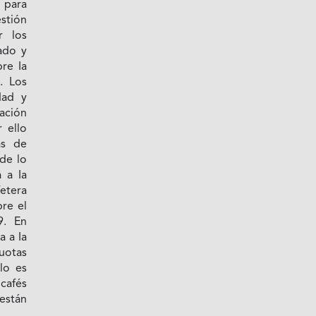
 para
stión
r los
ado y
re Ia
. Los
dad y
uación
 ello
as de
de lo
a a Ia
etera
re el
9. En
a a Ia
cuotas
lo es
 cafés
están