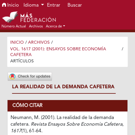
Ir al menú de navegación principal
Ir al contenido principal
Ir al pie de página del sitio
Inicio
Idioma
Entrar
Buscar
Número Actual
Archivos
Acerca de
INICIO
/
ARCHIVOS
/
VOL. 1617 (2001): ENSAYOS SOBRE ECONOMÍA
/
CAFETERA
ARTÍCULOS
LA REALIDAD DE LA DEMANDA CAFETERA
CÓMO CITAR
Neumann, M. (2001). La realidad de la demanda
cafetera.
Revista Ensayos Sobre Economía Cafetera
,
1617
(1), 61-64.