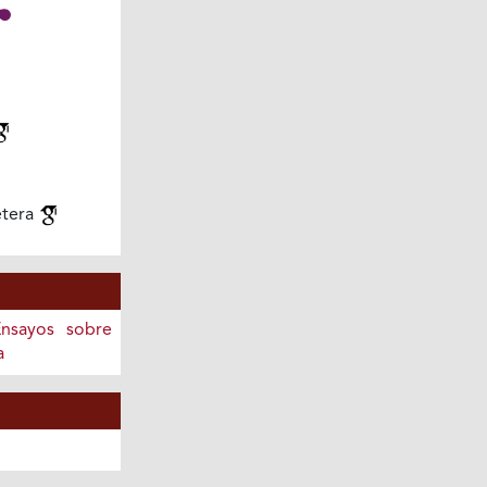
etera
Ensayos sobre
a