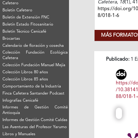
Cafetera
,
18
(1), 4
Cafetero
https://doi.org/1
Boletín Cafetero
8/018-1-6
Boletín de Extensión FNC
Boletín Estado Fitosanitario
Boletín Técnico Cenicafé
MÁS FORMATOS
Brocartas
Calendario de floración y cosecha
Colección Fundación Ecológica
Cafetera
Publicado:
1 E
Colección Fundación Manuel Mejía
Colección Libros 80 años
Colección Libros 85 años
https://do
Comportamiento de la Industria
/10.3814
Finca Cafetera Santander Podcast
88/018-1-
Infografías Cenicafé
Informes de Gestión Comité
Antioquía
Informes de Gestión Comité Caldas
Las Aventuras del Profesor Yarumo
Libros y Manuales