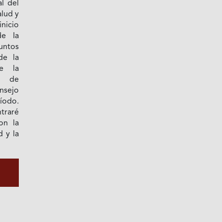
al del
alud y
inicio
de Ia
untos
de la
de la
o de
sejo
ríodo.
raré
on la
d y la