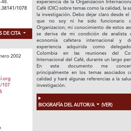
1-48.
experiencia de la Organizacion Internacion
0.38141/1078
Café (OIC) sobre temas como la calidad, Ia s
la investigación. Debo dejar claro desde el 
que no soy ni he sido funcionario 
Organizacion; mi conocimiento de estos as
 DE CITA
se deriva de mi condición de analista 
economía cafetera internacional y 
experiencia adquirida como delegad
Colombia en las reuniones del Con
nero 2002
Internacional del Café, durante un largo pe
En este documento me concent
principalmente en los temas asociados c
i.org
calidad y haré algunas referencias a la salu
1/107
investigación.
6
BIOGRAFÍA DEL AUTOR/A
(VER)