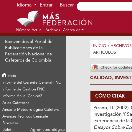
Ir al menú de navegación principal
Ir al contenido principal
Ir al pie de página del sitio
Idioma
Entrar
Buscar
Número Actual
Archivos
Acerca de
Bienvenidos al Portal de
INICIO
/
ARCHIVOS
Publicaciones de la
ARTÍCULOS
Federación Nacional de
Cafeteros de Colombia.
Inicio
CALIDAD, INVEST
Informe del Gerente General FNC
Informe de Gestión FNC
CÓMO CITAR
Informe Anual Cenicafé
Atlas Cafeteros
Pizano, D. (2002). 
Anuario Meteorológico Cafetero
Investigación Y Sa
Avances Técnicos Cenicafé
experiencia de la
Biocartas
Ensayos Sobre E
Boletín Agrometeorológico