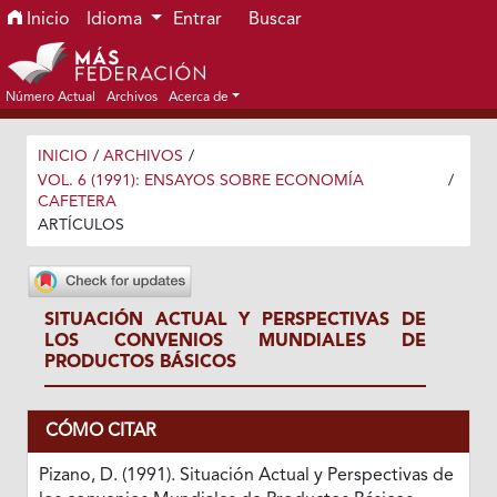
Ir al menú de navegación principal
Ir al contenido principal
Ir al pie de página del sitio
Inicio
Idioma
Entrar
Buscar
Número Actual
Archivos
Acerca de
INICIO
/
ARCHIVOS
/
VOL. 6 (1991): ENSAYOS SOBRE ECONOMÍA
/
CAFETERA
ARTÍCULOS
SITUACIÓN ACTUAL Y PERSPECTIVAS DE
LOS CONVENIOS MUNDIALES DE
PRODUCTOS BÁSICOS
CÓMO CITAR
Pizano, D. (1991). Situación Actual y Perspectivas de