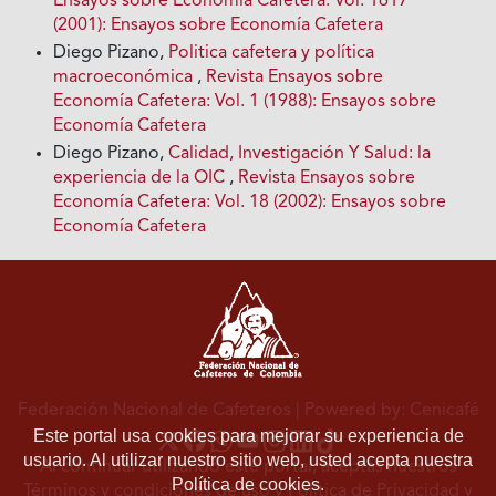
Ensayos sobre Economía Cafetera: Vol. 1617
(2001): Ensayos sobre Economía Cafetera
Diego Pizano,
Politica cafetera y política
macroeconómica
,
Revista Ensayos sobre
Economía Cafetera: Vol. 1 (1988): Ensayos sobre
Economía Cafetera
Diego Pizano,
Calidad, Investigación Y Salud: la
experiencia de la OIC
,
Revista Ensayos sobre
Economía Cafetera: Vol. 18 (2002): Ensayos sobre
Economía Cafetera
Federación Nacional de Cafeteros
| Powered by: Cenicafé
Este portal usa cookies para mejorar su experiencia de
usuario. Al utilizar nuestro sitio web, usted acepta nuestra
Al continuar utilizando este portal, aceptas nuestros
Política de cookies.
Términos y condiciones de uso
y
Política de Privacidad y