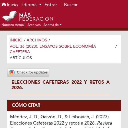
Ir al menú de navegación principal
Ir al contenido principal
Ir al pie de página del sitio
Inicio
Idioma
Entrar
Buscar
Número Actual
Archivos
Acerca de
INICIO
/
ARCHIVOS
/
VOL. 36 (2023): ENSAYOS SOBRE ECONOMÍA
/
CAFETERA
ARTÍCULOS
ELECCIONES CAFETERAS 2022 Y RETOS A
2026.
CÓMO CITAR
Méndez, J. D., Garzón, D., & Leibovich, J. (2023).
Elecciones Cafeteras 2022 y retos a 2026.
Revista