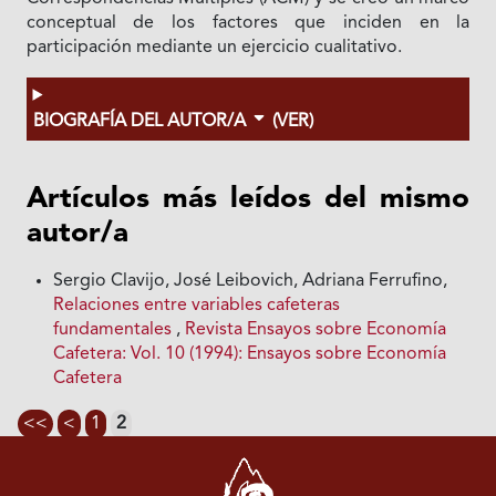
conceptual de los factores que inciden en la
participación mediante un ejercicio cualitativo.
BIOGRAFÍA DEL AUTOR/A
(VER)
Artículos más leídos del mismo
autor/a
Sergio Clavijo, José Leibovich, Adriana Ferrufino,
Relaciones entre variables cafeteras
fundamentales
,
Revista Ensayos sobre Economía
Cafetera: Vol. 10 (1994): Ensayos sobre Economía
Cafetera
<<
<
1
2