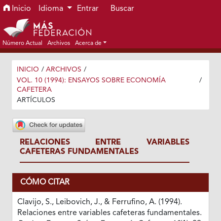
Ir al menú de navegación principal
Ir al contenido principal
Ir al pie de página del sitio
Inicio
Idioma
Entrar
Buscar
Número Actual
Archivos
Acerca de
INICIO
/
ARCHIVOS
/
VOL. 10 (1994): ENSAYOS SOBRE ECONOMÍA
/
CAFETERA
ARTÍCULOS
RELACIONES ENTRE VARIABLES
CAFETERAS FUNDAMENTALES
CÓMO CITAR
Clavijo, S., Leibovich, J., & Ferrufino, A. (1994).
Relaciones entre variables cafeteras fundamentales.