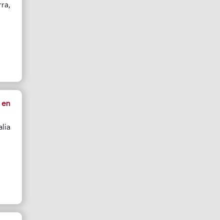
ra,
 en
lia