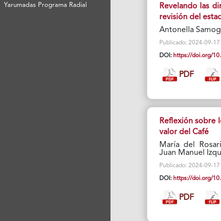
Yarumadas Programa Radial
Revelando las di
revisión del esta
Antonella Samogg
Publicado: 2024-09-17 V
DOI:
https://doi.org/
PDF
Reflexión sobre 
valor del Café
María del Rosari
Juan Manuel Izq
Publicado: 2024-09-17 V
DOI:
https://doi.org/
PDF