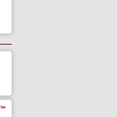
l
las