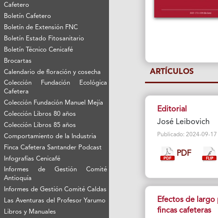
Cafetero
Boletín Cafetero
Boletín de Extensión FNC
Boletín Estado Fitosanitario
Boletín Técnico Cenicafé
Brocartas
ARTÍCULOS
Calendario de floración y cosecha
Colección Fundación Ecológica
Cafetera
Colección Fundación Manuel Mejía
Editorial
Colección Libros 80 años
José Leibovich
Colección Libros 85 años
Publicado: 2024-09-17 V
Comportamiento de la Industria
Finca Cafetera Santander Podcast
PDF
Infografías Cenicafé
Informes de Gestión Comité
Antioquía
Informes de Gestión Comité Caldas
Efectos de largo 
Las Aventuras del Profesor Yarumo
fincas cafeteras
Libros y Manuales