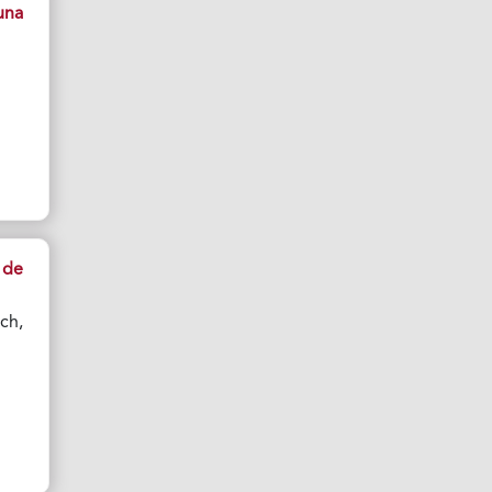
una
 de
ch,