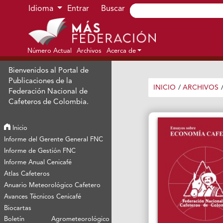
Ir al menú de navegación principal
Ir al contenido principal
Ir al pie de página del sitio
Idioma
Entrar
Buscar
Número Actual
Archivos
Acerca de
Bienvenidos al Portal de
Publicaciones de la
INICIO
/
ARCHIVOS
Federación Nacional de
Cafeteros de Colombia.
Inicio
Informe del Gerente General FNC
Informe de Gestión FNC
Informe Anual Cenicafé
Atlas Cafeteros
Anuario Meteorológico Cafetero
Avances Técnicos Cenicafé
Biocartas
Boletín Agrometeorológico