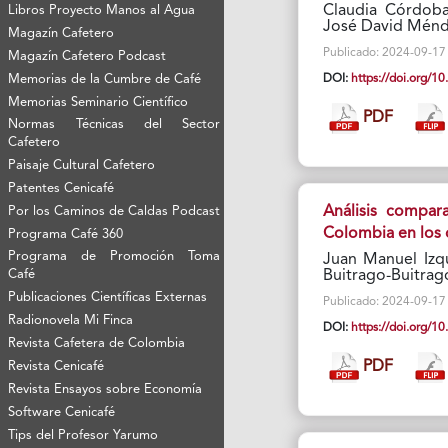
Claudia Córdoba
Libros Proyecto Manos al Agua
José David Ménde
Magazín Cafetero
Publicado: 2024-09-17 V
Magazín Cafetero Podcast
DOI:
https://doi.org/
Memorias de la Cumbre de Café
Memorias Seminario Científico
PDF
Normas Técnicas del Sector
Cafetero
Paisaje Cultural Cafetero
Patentes Cenicafé
Análisis compar
Por los Caminos de Caldas Podcast
Colombia en los 
Programa Café 360
Programa de Promoción Toma
Juan Manuel Izqu
Buitrago-Buitrag
Café
Publicaciones Científicas Externas
Publicado: 2024-09-17 V
Radionovela Mi Finca
DOI:
https://doi.org/
Revista Cafetera de Colombia
PDF
Revista Cenicafé
Revista Ensayos sobre Economía
Software Cenicafé
Tips del Profesor Yarumo