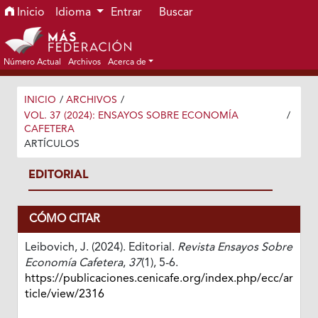
Ir al menú de navegación principal
Ir al contenido principal
Ir al pie de página del sitio
Inicio
Idioma
Entrar
Buscar
Número Actual
Archivos
Acerca de
INICIO
/
ARCHIVOS
/
VOL. 37 (2024): ENSAYOS SOBRE ECONOMÍA
/
CAFETERA
ARTÍCULOS
EDITORIAL
CÓMO CITAR
Leibovich, J. (2024). Editorial.
Revista Ensayos Sobre
Economía Cafetera
,
37
(1), 5-6.
https://publicaciones.cenicafe.org/index.php/ecc/ar
ticle/view/2316