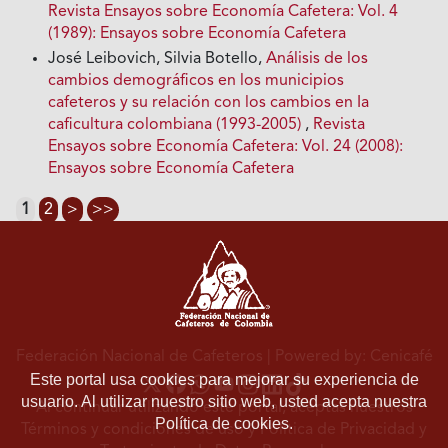
Revista Ensayos sobre Economía Cafetera: Vol. 4
(1989): Ensayos sobre Economía Cafetera
José Leibovich, Silvia Botello,
Análisis de los
cambios demográficos en los municipios
cafeteros y su relación con los cambios en Ia
caficultura colombiana (1993-2005)
,
Revista
Ensayos sobre Economía Cafetera: Vol. 24 (2008):
Ensayos sobre Economía Cafetera
1
2
>
>>
Federación Nacional de Cafeteros
| Powered by: Cenicafé
Este portal usa cookies para mejorar su experiencia de
usuario. Al utilizar nuestro sitio web, usted acepta nuestra
Al continuar utilizando este portal, aceptas nuestros
Política de cookies.
Términos y condiciones de uso
y
Política de Privacidad y