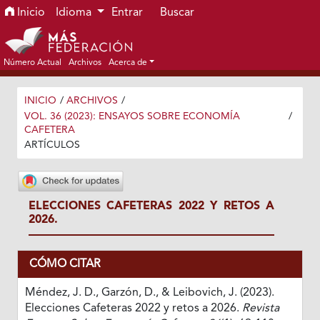
Ir al menú de navegación principal
Ir al contenido principal
Ir al pie de página del sitio
Inicio
Idioma
Entrar
Buscar
Número Actual
Archivos
Acerca de
INICIO
/
ARCHIVOS
/
VOL. 36 (2023): ENSAYOS SOBRE ECONOMÍA
/
CAFETERA
ARTÍCULOS
ELECCIONES CAFETERAS 2022 Y RETOS A
2026.
CÓMO CITAR
Méndez, J. D., Garzón, D., & Leibovich, J. (2023).
Elecciones Cafeteras 2022 y retos a 2026.
Revista