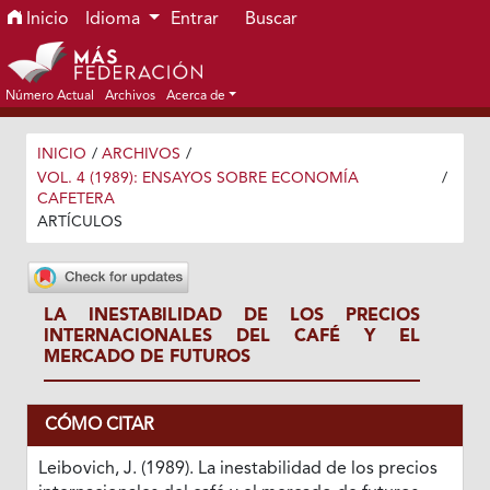
Ir al menú de navegación principal
Ir al contenido principal
Ir al pie de página del sitio
Inicio
Idioma
Entrar
Buscar
Número Actual
Archivos
Acerca de
INICIO
/
ARCHIVOS
/
VOL. 4 (1989): ENSAYOS SOBRE ECONOMÍA
/
CAFETERA
ARTÍCULOS
LA INESTABILIDAD DE LOS PRECIOS
INTERNACIONALES DEL CAFÉ Y EL
MERCADO DE FUTUROS
CÓMO CITAR
Leibovich, J. (1989). La inestabilidad de los precios