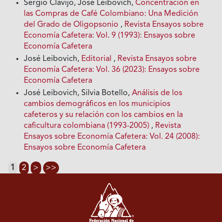
Sergio Clavijo, José Leibovich,
Concentración en
las Compras de Café Colombiano: Una Medición
del Grado de Oligopsonio
,
Revista Ensayos sobre
Economía Cafetera: Vol. 9 (1993): Ensayos sobre
Economía Cafetera
José Leibovich,
Editorial
,
Revista Ensayos sobre
Economía Cafetera: Vol. 36 (2023): Ensayos sobre
Economía Cafetera
José Leibovich, Silvia Botello,
Análisis de los
cambios demográficos en los municipios
cafeteros y su relación con los cambios en Ia
caficultura colombiana (1993-2005)
,
Revista
Ensayos sobre Economía Cafetera: Vol. 24 (2008):
Ensayos sobre Economía Cafetera
1
2
>
>>