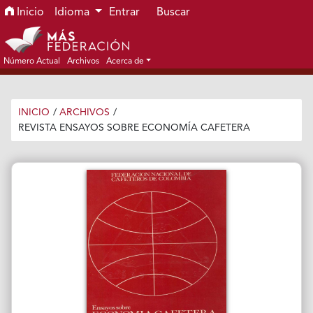
Ir al menú de navegación principal
Ir al contenido principal
Ir al pie de página del sitio
Inicio
Idioma
Entrar
Buscar
Número Actual
Archivos
Acerca de
INICIO
/
ARCHIVOS
/
REVISTA ENSAYOS SOBRE ECONOMÍA CAFETERA