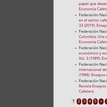
papel que dese
Economía Cafete
Federación Nac
en el sector ca
33 (2019): Ensa
Federación Nac
Colombia: Una c
Economía Cafete
Federación Nac
económico y soci
Vol. 3 (1989): 
Federación Nac
internacional de
(1988): Ensayos
Federación Nac
Revista Ensayos
Cafetera
1
2
3
4
5
>