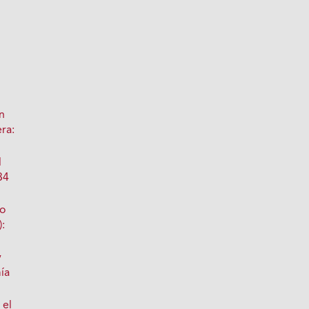
n
ra:
l
34
no
):
y
ía
 el