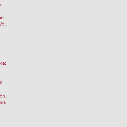
e
ad
Vol.
ra:
 2
pón
,
mía