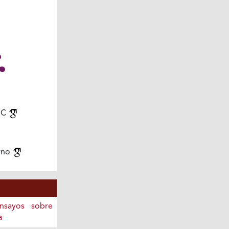
.C
rno
Ensayos sobre
a