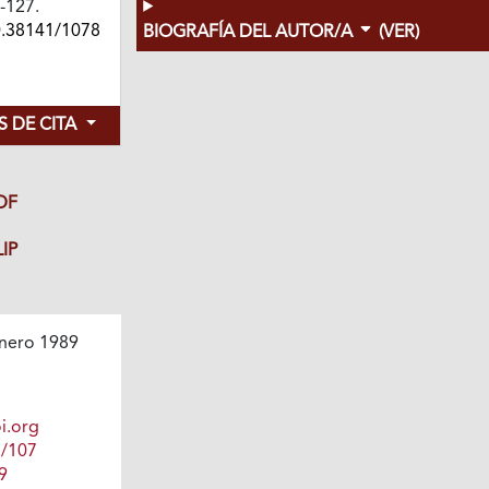
3-127.
0.38141/1078
BIOGRAFÍA DEL AUTOR/A
(VER)
 DE CITA
DF
IP
nero 1989
i.org
1/107
9