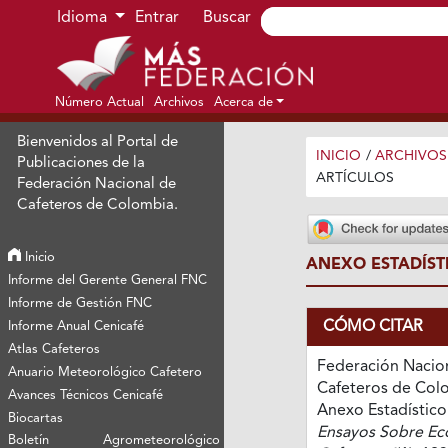
Ir al menú de navegación principal
Ir al contenido principal
Ir al pie de página del sitio
Idioma
Entrar
Buscar
Número Actual
Archivos
Acerca de
Bienvenidos al Portal de
INICIO
/
ARCHIVOS
Publicaciones de la
ARTÍCULOS
Federación Nacional de
Cafeteros de Colombia.
Inicio
ANEXO ESTADÍST
Informe del Gerente General FNC
Informe de Gestión FNC
CÓMO CITAR
Informe Anual Cenicafé
Atlas Cafeteros
Federación Nacio
Anuario Meteorológico Cafetero
Cafeteros de Colo
Avances Técnicos Cenicafé
Anexo Estadístico
Biocartas
Ensayos Sobre E
Boletín Agrometeorológico