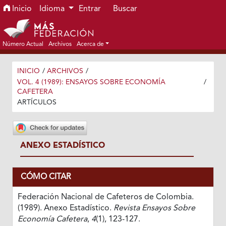
Ir al menú de navegación principal
Ir al contenido principal
Ir al pie de página del sitio
Inicio
Idioma
Entrar
Buscar
Número Actual
Archivos
Acerca de
INICIO
/
ARCHIVOS
/
VOL. 4 (1989): ENSAYOS SOBRE ECONOMÍA
/
CAFETERA
ARTÍCULOS
ANEXO ESTADÍSTICO
CÓMO CITAR
Federación Nacional de Cafeteros de Colombia.
(1989). Anexo Estadístico.
Revista Ensayos Sobre
Economía Cafetera
,
4
(1), 123-127.