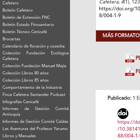
Cafetera
,
4
(1), 12
Cafetero
https://doi.org/1
Boletín Cafetero
8/004-1-9
Boletín de Extensión FNC
Boletín Estado Fitosanitario
Boletín Técnico Cenicafé
MÁS FORMATOS
Brocartas
Calendario de floración y cosecha
Colección Fundación Ecológica
P
Cafetera
Colección Fundación Manuel Mejía
FL
Colección Libros 80 años
Colección Libros 85 años
Comportamiento de la Industria
Finca Cafetera Santander Podcast
Publicado:
1 E
Infografías Cenicafé
Informes de Gestión Comité
Antioquía
Informes de Gestión Comité Caldas
https://do
/10.3814
Las Aventuras del Profesor Yarumo
88/004-1-
Libros y Manuales