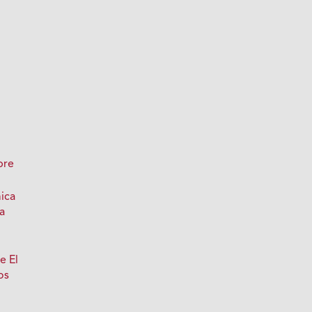
bre
ica
a
e El
os