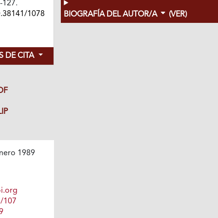
3-127.
0.38141/1078
BIOGRAFÍA DEL AUTOR/A
(VER)
 DE CITA
DF
IP
nero 1989
i.org
1/107
9