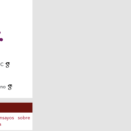
.C
rno
Ensayos sobre
a