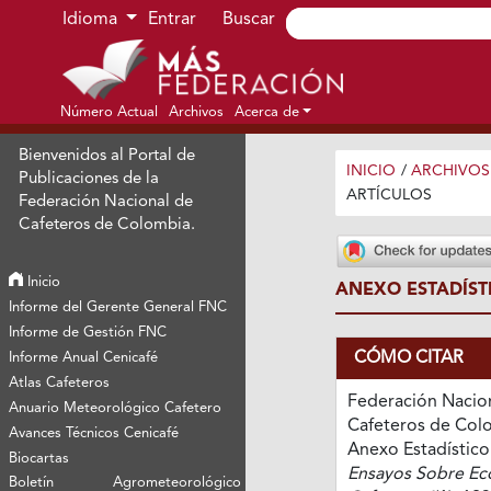
Ir al menú de navegación principal
Ir al contenido principal
Ir al pie de página del sitio
Idioma
Entrar
Buscar
Número Actual
Archivos
Acerca de
Bienvenidos al Portal de
INICIO
/
ARCHIVOS
Publicaciones de la
ARTÍCULOS
Federación Nacional de
Cafeteros de Colombia.
Inicio
ANEXO ESTADÍST
Informe del Gerente General FNC
Informe de Gestión FNC
CÓMO CITAR
Informe Anual Cenicafé
Atlas Cafeteros
Federación Nacio
Anuario Meteorológico Cafetero
Cafeteros de Colo
Avances Técnicos Cenicafé
Anexo Estadístico
Biocartas
Ensayos Sobre E
Boletín Agrometeorológico