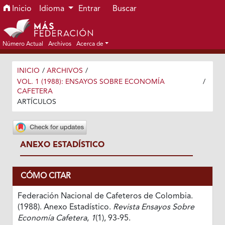
Ir al menú de navegación principal
Ir al contenido principal
Ir al pie de página del sitio
Inicio
Idioma
Entrar
Buscar
Número Actual
Archivos
Acerca de
INICIO
/
ARCHIVOS
/
VOL. 1 (1988): ENSAYOS SOBRE ECONOMÍA
/
CAFETERA
ARTÍCULOS
ANEXO ESTADÍSTICO
CÓMO CITAR
Federación Nacional de Cafeteros de Colombia.
(1988). Anexo Estadístico.
Revista Ensayos Sobre
Economía Cafetera
,
1
(1), 93-95.