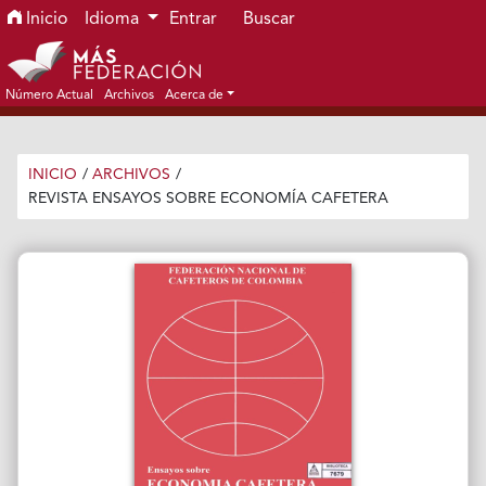
Ir al menú de navegación principal
Ir al contenido principal
Ir al pie de página del sitio
Inicio
Idioma
Entrar
Buscar
Número Actual
Archivos
Acerca de
INICIO
/
ARCHIVOS
/
REVISTA ENSAYOS SOBRE ECONOMÍA CAFETERA