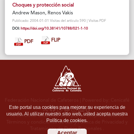
Choques y protección social
Andrew Mason, Renos Vakis
Publicado: 2004-01-01 Visitas del artículo 590 | Visitas PDF
DOI:
https://doi.org/10.38141/10788/021-1-10
FLIP
PDF
Federación Nacional de Cafeteros
| Powered by: Cenicafé
Este portal usa cookies para mejorar su experiencia de
usuario. Al utilizar nuestro sitio web, usted acepta nuestra
Al continuar utilizando este portal, aceptas nuestros
Política de cookies.
Términos y condiciones de uso
y
Política de Privacidad y
Tratamiento de Datos Personales
.
Aceptar