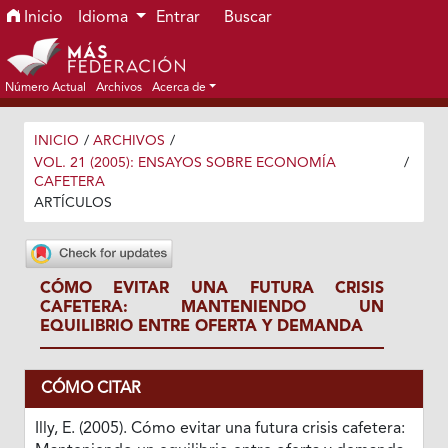
Ir al menú de navegación principal
Ir al contenido principal
Ir al pie de página del sitio
Inicio
Idioma
Entrar
Buscar
Número Actual
Archivos
Acerca de
INICIO
/
ARCHIVOS
/
VOL. 21 (2005): ENSAYOS SOBRE ECONOMÍA
/
CAFETERA
ARTÍCULOS
CÓMO EVITAR UNA FUTURA CRISIS
CAFETERA: MANTENIENDO UN
EQUILIBRIO ENTRE OFERTA Y DEMANDA
CÓMO CITAR
Illy, E. (2005). Cómo evitar una futura crisis cafetera: