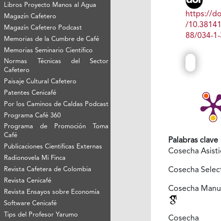
Libros Proyecto Manos al Agua
https://do
Magazín Cafetero
/10.3814
Magazín Cafetero Podcast
88/034-1-
Memorias de la Cumbre de Café
Memorias Seminario Científico
Normas Técnicas del Sector
Cafetero
Paisaje Cultural Cafetero
Patentes Cenicafé
Por los Caminos de Caldas Podcast
Programa Café 360
Programa de Promoción Toma
Café
Palabras clave
Publicaciones Científicas Externas
Cosecha Asist
Radionovela Mi Finca
Cosecha Selec
Revista Cafetera de Colombia
Revista Cenicafé
Cosecha Manu
Revista Ensayos sobre Economía
Software Cenicafé
Tips del Profesor Yarumo
Cosecha