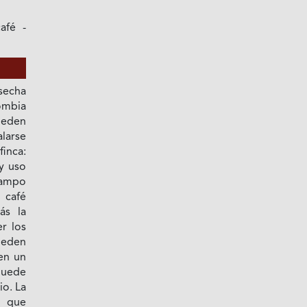
afé -
secha
ombia
pueden
arse
inca:
y uso
campo
 café
ás la
r los
ueden
 en un
puede
o. La
, que