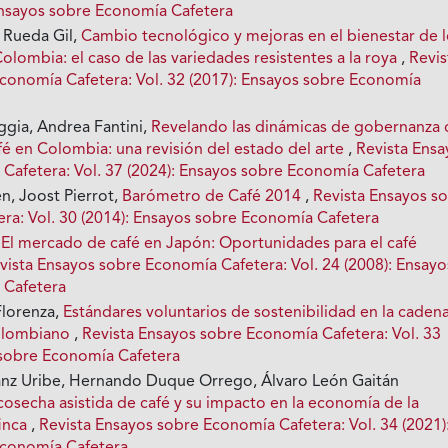
 Ensayos sobre Economía Cafetera
 Rueda Gil,
Cambio tecnológico y mejoras en el bienestar de 
Colombia: el caso de las variedades resistentes a la roya
,
Revis
conomía Cafetera: Vol. 32 (2017): Ensayos sobre Economía
gia, Andrea Fantini,
Revelando las dinámicas de gobernanza 
fé en Colombia: una revisión del estado del arte
,
Revista Ensa
Cafetera: Vol. 37 (2024): Ensayos sobre Economía Cafetera
n, Joost Pierrot,
Barómetro de Café 2014
,
Revista Ensayos s
ra: Vol. 30 (2014): Ensayos sobre Economía Cafetera
,
El mercado de café en Japón: Oportunidades para el café
vista Ensayos sobre Economía Cafetera: Vol. 24 (2008): Ensayo
 Cafetera
Florenza,
Estándares voluntarios de sostenibilidad en la caden
colombiano
,
Revista Ensayos sobre Economía Cafetera: Vol. 33
 sobre Economía Cafetera
nz Uribe, Hernando Duque Orrego, Álvaro León Gaitán
cosecha asistida de café y su impacto en la economía de la
finca
,
Revista Ensayos sobre Economía Cafetera: Vol. 34 (2021)