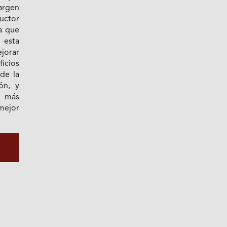
argen
uctor
a que
 esta
ejorar
ficios
de la
ón, y
o más
mejor