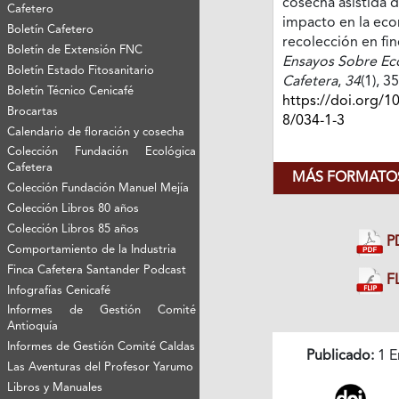
cosecha asistida d
Cafetero
impacto en la eco
Boletín Cafetero
recolección en fin
Boletín de Extensión FNC
Ensayos Sobre E
Boletín Estado Fitosanitario
Cafetera
,
34
(1), 3
Boletín Técnico Cenicafé
https://doi.org/1
Brocartas
8/034-1-3
Calendario de floración y cosecha
Colección Fundación Ecológica
Cafetera
MÁS FORMATOS
Colección Fundación Manuel Mejía
Colección Libros 80 años
Colección Libros 85 años
P
Comportamiento de la Industria
Finca Cafetera Santander Podcast
FL
Infografías Cenicafé
Informes de Gestión Comité
Antioquía
Informes de Gestión Comité Caldas
Publicado:
1 E
Las Aventuras del Profesor Yarumo
Libros y Manuales