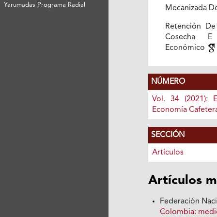
Yarumadas Programa Radial
Mecanizada D
Retención De
Cosecha E
Económico
NÚMERO
Vol. 34 (2021): 
Economía Cafeter
SECCIÓN
Artículos
Artículos m
Federación Nac
Colombia: medi