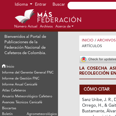
Ir al menú de navegación principal
Ir al contenido principal
Ir al pie de página del sitio
Idioma
Entrar
Buscar
Número Actual
Archivos
Acerca de
Bienvenidos al Portal de
INICIO
/
ARCHIVOS
Publicaciones de la
ARTÍCULOS
Federación Nacional de
Cafeteros de Colombia.
Inicio
LA COSECHA AS
Informe del Gerente General FNC
RECOLECCIÓN EN
Informe de Gestión FNC
Informe Anual Cenicafé
CÓMO CITAR
Atlas Cafeteros
Anuario Meteorológico Cafetero
Sanz Uribe, J. R.,
Avances Técnicos Cenicafé
Orrego, H., & Gai
Biocartas
Bustamante, Álvaro
Boletín Agrometeorológico