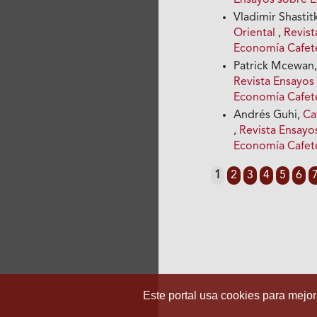
Ensayos sobre 
Vladimir Shastit
Oriental
,
Revist
Economía Cafet
Patrick Mcewan
Revista Ensayos
Economía Cafet
Andrés Guhi,
Ca
,
Revista Ensayo
Economía Cafet
1
2
3
4
5
6
Este portal usa cookies para mejora