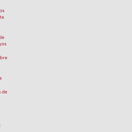
los
ta
de
yos
obre
s
a de
: