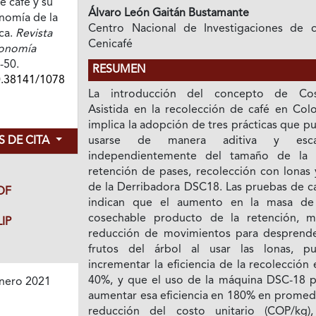
e café y su
Álvaro León Gaitán Bustamante
nomía de la
Centro Nacional de Investigaciones de c
ca.
Revista
Cenicafé
conomía
5-50.
RESUMEN
0.38141/1078
La introducción del concepto de Co
Asistida en la recolección de café en Col
implica la adopción de tres prácticas que 
 DE CITA
usarse de manera aditiva y escal
independientemente del tamaño de la f
retención de pases, recolección con lonas 
de la Derribadora DSC18. Las pruebas de 
DF
indican que el aumento en la masa de
cosechable producto de la retención, m
IP
reducción de movimientos para desprende
frutos del árbol al usar las lonas, p
incrementar la eficiencia de la recolección
40%, y que el uso de la máquina DSC-18 
nero 2021
aumentar esa eficiencia en 180% en promedi
reducción del costo unitario (COP/kg)