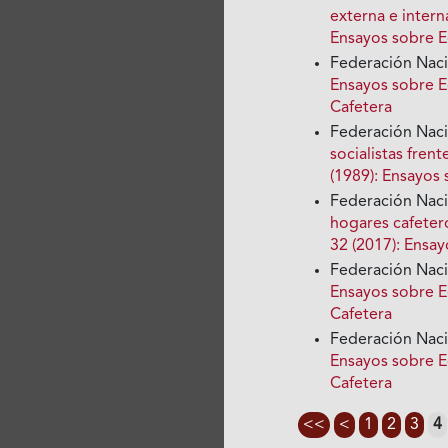
externa e inter
Ensayos sobre 
Federación Nac
Ensayos sobre E
Cafetera
Federación Nac
socialistas frent
(1989): Ensayos
Federación Nac
hogares cafete
32 (2017): Ensa
Federación Nac
Ensayos sobre E
Cafetera
Federación Nac
Ensayos sobre E
Cafetera
<<
<
1
2
3
4