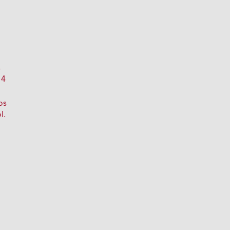
s
 4
os
l.