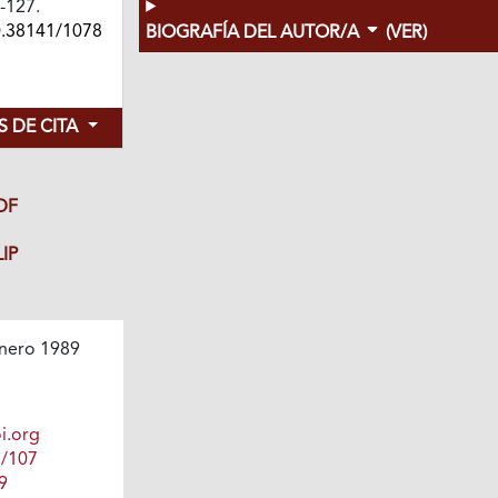
3-127.
0.38141/1078
BIOGRAFÍA DEL AUTOR/A
(VER)
 DE CITA
DF
IP
nero 1989
i.org
1/107
9