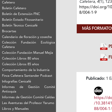
Cafetera
,
4
(1), 12
Cafetero
https://doi.org/1
Boletín Cafetero
8/004-1-9
Boletín de Extensión FNC
Boletín Estado Fitosanitario
Boletín Técnico Cenicafé
MÁS FORMATOS
Brocartas
Calendario de floración y cosecha
Colección Fundación Ecológica
P
Cafetera
Colección Fundación Manuel Mejía
FL
Colección Libros 80 años
Colección Libros 85 años
Comportamiento de la Industria
Finca Cafetera Santander Podcast
Publicado:
1 E
Infografías Cenicafé
Informes de Gestión Comité
Antioquía
Informes de Gestión Comité Caldas
https://do
/10.3814
Las Aventuras del Profesor Yarumo
88/004-1-
Libros y Manuales