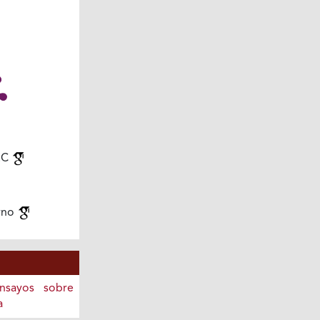
.C
rno
Ensayos sobre
a