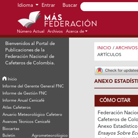
Ir al menú de navegación principal
Ir al contenido principal
Ir al pie de página del sitio
Idioma
Entrar
Buscar
Número Actual
Archivos
Acerca de
Bienvenidos al Portal de
INICIO
/
ARCHIVOS
Publicaciones de la
ARTÍCULOS
Federación Nacional de
Cafeteros de Colombia.
Inicio
ANEXO ESTADÍST
Informe del Gerente General FNC
Informe de Gestión FNC
CÓMO CITAR
Informe Anual Cenicafé
Atlas Cafeteros
Federación Nacio
Anuario Meteorológico Cafetero
Cafeteros de Colo
Avances Técnicos Cenicafé
Anexo Estadístico
Biocartas
Ensayos Sobre E
Boletín Agrometeorológico