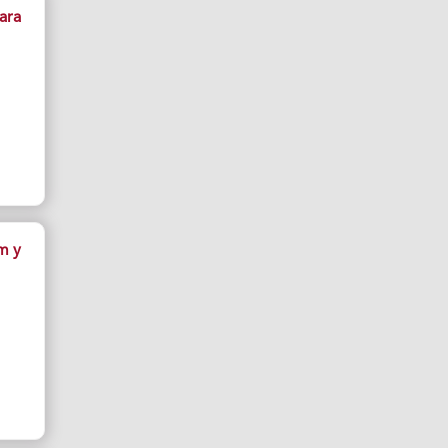
ara
m y