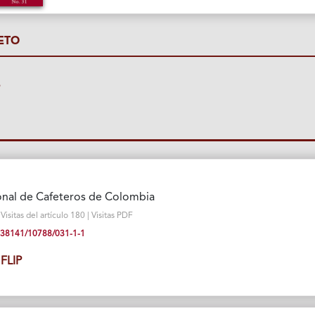
ETO
P
onal de Cafeteros de Colombia
isitas del artículo 180 | Visitas PDF
10.38141/10788/031-1-1
FLIP