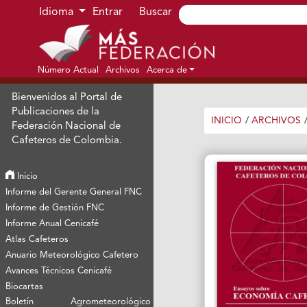
Ir al menú de navegación principal
Ir al contenido principal
Ir al pie de página del sitio
Idioma
Entrar
Buscar
Número Actual
Archivos
Acerca de
Bienvenidos al Portal de
Publicaciones de la
INICIO
/
ARCHIVOS
Federación Nacional de
Cafeteros de Colombia.
Inicio
Informe del Gerente General FNC
Informe de Gestión FNC
Informe Anual Cenicafé
Atlas Cafeteros
Anuario Meteorológico Cafetero
Avances Técnicos Cenicafé
Biocartas
Boletín Agrometeorológico