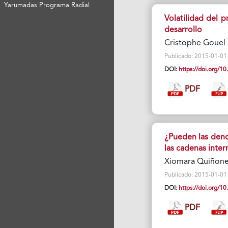
Yarumadas Programa Radial
Volatilidad del p
desarrollo
Cristophe Gouel
Publicado: 2015-01-01 V
DOI:
https://doi.org/
PDF
¿Pueden las deno
las cadenas inte
Xiomara Quiñones
Publicado: 2015-01-01 V
DOI:
https://doi.org/
PDF