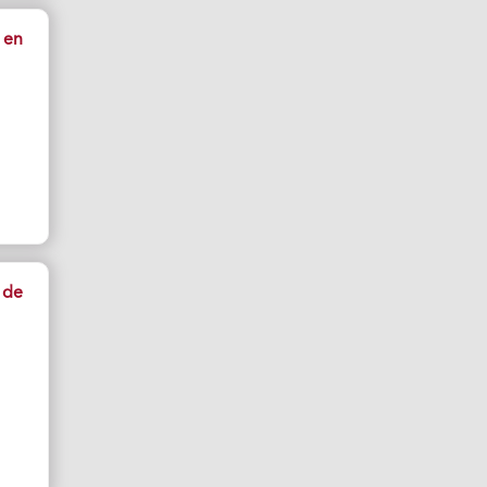
 en
 de