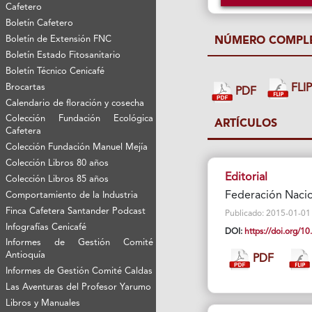
Cafetero
Boletín Cafetero
Boletín de Extensión FNC
NÚMERO COMPL
Boletín Estado Fitosanitario
Boletín Técnico Cenicafé
FLI
Brocartas
PDF
Calendario de floración y cosecha
Colección Fundación Ecológica
ARTÍCULOS
Cafetera
Colección Fundación Manuel Mejía
Colección Libros 80 años
Editorial
Colección Libros 85 años
Federación Naci
Comportamiento de la Industria
Finca Cafetera Santander Podcast
Publicado: 2015-01-01 V
Infografías Cenicafé
DOI:
https://doi.org/
Informes de Gestión Comité
Antioquía
PDF
Informes de Gestión Comité Caldas
Las Aventuras del Profesor Yarumo
Libros y Manuales