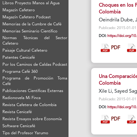
Libros Proyecto Manos al Agua
Choques en los Pr
Magazín Cafetero
Colombia
Magazín Cafetero Podcast
Oeindrila Dube, 
Memorias de la Cumbre de Café
Publicado: 2015-01-01 V
Memorias Seminario Científico
DOI:
https://doi.org/
Normas Técnicas del Sector
Cafetero
PDF
Paisaje Cultural Cafetero
Patentes Cenicafé
Por los Caminos de Caldas Podcast
Programa Café 360
Una Comparación 
Programa de Promoción Toma
Colombia
Café
Publicaciones Científicas Externas
Xile Li, Sayed Sa
Radionovela Mi Finca
Publicado: 2015-01-01 V
Revista Cafetera de Colombia
DOI:
https://doi.org/
Revista Cenicafé
PDF
Revista Ensayos sobre Economía
Software Cenicafé
Tips del Profesor Yarumo