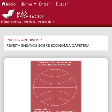
Ir al menú de navegación principal
Ir al contenido principal
Ir al pie de página del sitio
Inicio
Idioma
Entrar
Buscar
Número Actual
Archivos
Acerca de
INICIO
/
ARCHIVOS
/
REVISTA ENSAYOS SOBRE ECONOMÍA CAFETERA