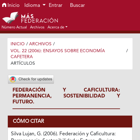
Ir al menú de navegación principal
Ir al contenido principal
Ir al pie de página del sitio
Inicio
Idioma
Entrar
Buscar
Número Actual
Archivos
Acerca de
INICIO
/
ARCHIVOS
/
VOL. 22 (2006): ENSAYOS SOBRE ECONOMÍA
/
CAFETERA
ARTÍCULOS
FEDERACIÓN Y CAFICULTURA:
PERMANENCIA, SOSTENIBILIDAD Y
FUTURO.
CÓMO CITAR
Silva Lujan, G. (2006). Federación y Caficultura: