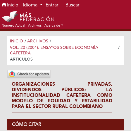
Ir al menú de navegación principal
Ir al contenido principal
Ir al pie de página del sitio
Inicio
Idioma
Entrar
Buscar
Número Actual
Archivos
Acerca de
INICIO
/
ARCHIVOS
/
VOL. 20 (2004): ENSAYOS SOBRE ECONOMÍA
/
CAFETERA
ARTÍCULOS
ORGANIZACIONES PRIVADAS,
DIVIDENDOS PÚBLICOS: LA
INSTITUCIONALIDAD CAFETERA COMO
MODELO DE EQUIDAD Y ESTABILIDAD
PARA EL SECTOR RURAL COLOMBIANO
CÓMO CITAR