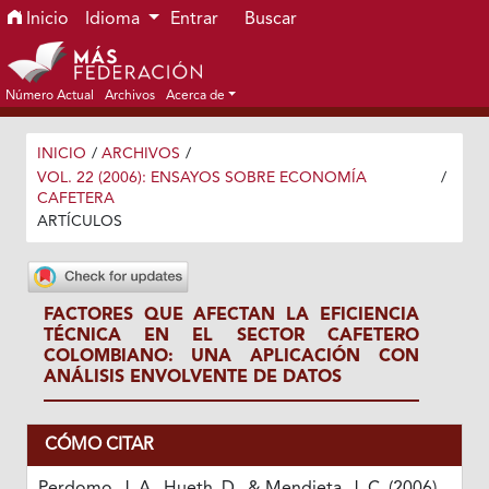
Ir al menú de navegación principal
Ir al contenido principal
Ir al pie de página del sitio
Inicio
Idioma
Entrar
Buscar
Número Actual
Archivos
Acerca de
INICIO
/
ARCHIVOS
/
VOL. 22 (2006): ENSAYOS SOBRE ECONOMÍA
/
CAFETERA
ARTÍCULOS
FACTORES QUE AFECTAN LA EFICIENCIA
TÉCNICA EN EL SECTOR CAFETERO
COLOMBIANO: UNA APLICACIÓN CON
ANÁLISIS ENVOLVENTE DE DATOS
CÓMO CITAR