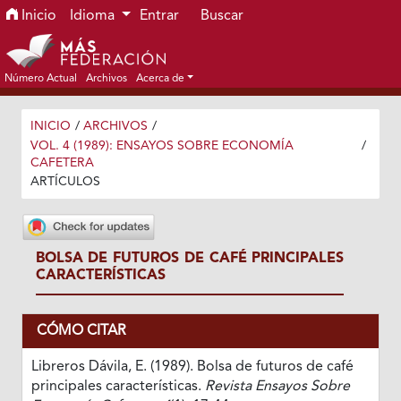
Ir al menú de navegación principal
Ir al contenido principal
Ir al pie de página del sitio
Inicio
Idioma
Entrar
Buscar
Número Actual
Archivos
Acerca de
INICIO
/
ARCHIVOS
/
VOL. 4 (1989): ENSAYOS SOBRE ECONOMÍA
/
CAFETERA
ARTÍCULOS
BOLSA DE FUTUROS DE CAFÉ PRINCIPALES
CARACTERÍSTICAS
CÓMO CITAR
Libreros Dávila, E. (1989). Bolsa de futuros de café
principales características.
Revista Ensayos Sobre