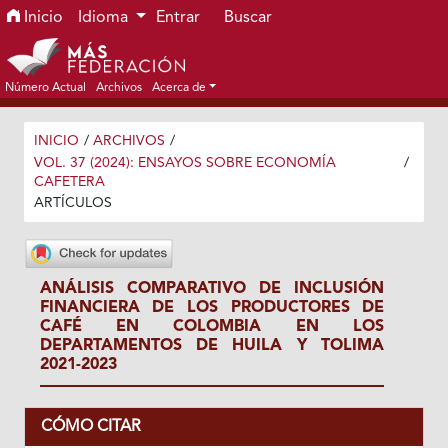
Ir al menú de navegación principal
Ir al contenido principal
Ir al pie de página del sitio
Inicio
Idioma
Entrar
Buscar
Número Actual
Archivos
Acerca de
INICIO
/
ARCHIVOS
/
VOL. 37 (2024): ENSAYOS SOBRE ECONOMÍA
/
CAFETERA
ARTÍCULOS
ANÁLISIS COMPARATIVO DE INCLUSIÓN
FINANCIERA DE LOS PRODUCTORES DE
CAFÉ EN COLOMBIA EN LOS
DEPARTAMENTOS DE HUILA Y TOLIMA
2021-2023
CÓMO CITAR