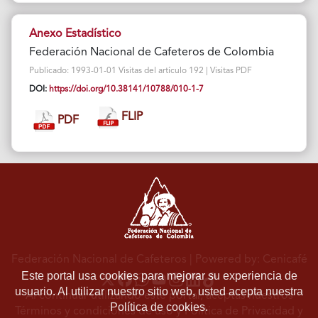
Anexo Estadístico
Federación Nacional de Cafeteros de Colombia
Publicado: 1993-01-01 Visitas del artículo 192 | Visitas PDF
DOI:
https://doi.org/10.38141/10788/010-1-7
FLIP
PDF
Federación Nacional de Cafeteros
| Powered by: Cenicafé
Este portal usa cookies para mejorar su experiencia de
usuario. Al utilizar nuestro sitio web, usted acepta nuestra
Al continuar utilizando este portal, aceptas nuestros
Política de cookies.
Términos y condiciones de uso
y
Política de Privacidad y