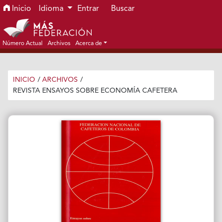
Ir al menú de navegación principal
Ir al contenido principal
Ir al pie de página del sitio
Inicio
Idioma
Entrar
Buscar
Número Actual
Archivos
Acerca de
INICIO
/
ARCHIVOS
/
REVISTA ENSAYOS SOBRE ECONOMÍA CAFETERA