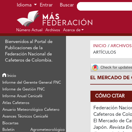
Ir al menú de navegación principal
Ir al contenido principal
Ir al pie de página del sitio
Idioma
Entrar
Buscar
Número Actual
Archivos
Acerca de
Bienvenidos al Portal de
INICIO
/
ARCHIVOS
Publicaciones de la
ARTÍCULOS
Federación Nacional de
Cafeteros de Colombia.
Inicio
EL MERCADO DE 
Informe del Gerente General FNC
Informe de Gestión FNC
CÓMO CITAR
Informe Anual Cenicafé
Atlas Cafeteros
Federación Nacio
Anuario Meteorológico Cafetero
Cafeteros de Colo
Avances Técnicos Cenicafé
El Mercado de Caf
Biocartas
Japón.
Revista En
Boletín Agrometeorológico