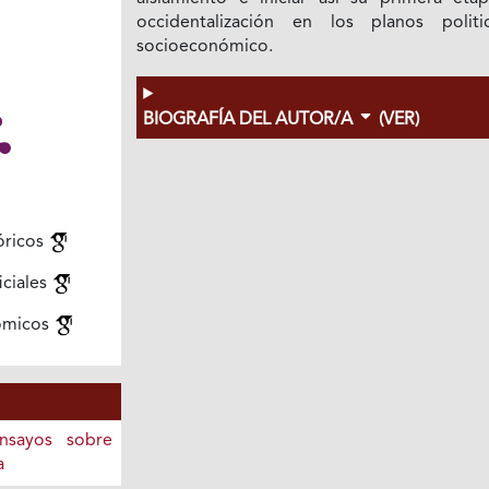
occidentalización en los pIanos polit
socioeconómico.
BIOGRAFÍA DEL AUTOR/A
(VER)
óricos
iciales
ómicos
Ensayos sobre
a