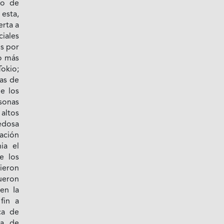
do de
esta,
erta a
iales
s por
o más
Tokio;
as de
e los
sonas
altos
edosa
ación
ia el
e los
rieron
ueron
en Ia
fin a
ca de
pa de