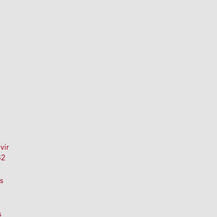
vir
32
s
s