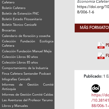
Economía Cafeter
Cafetero
https://doi.org/1
Boletín Cafetero
8/006-1-6
Boletín de Extensión FNC
Boletín Estado Fitosanitario
Boletín Técnico Cenicafé
MÁS FORMATOS
Brocartas
Calendario de floración y cosecha
Colección Fundación Ecológica
P
Cafetera
Colección Fundación Manuel Mejía
FL
Colección Libros 80 años
Colección Libros 85 años
Comportamiento de la Industria
Finca Cafetera Santander Podcast
Publicado:
1 E
Infografías Cenicafé
Informes de Gestión Comité
Antioquía
Informes de Gestión Comité Caldas
https://do
/10.3814
Las Aventuras del Profesor Yarumo
88/006-1-
Libros y Manuales