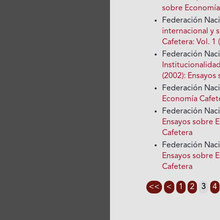
sobre Economía
Federación Nac
internacional y
Cafetera: Vol. 
Federación Nac
Institucionalida
(2002): Ensayos
Federación Nac
Economía Cafete
Federación Nac
Ensayos sobre E
Cafetera
Federación Nac
Ensayos sobre E
Cafetera
<<
<
1
2
3
4