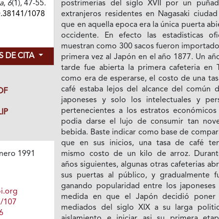
a
,
6
(1), 47-55.
postrimerias del siglo XVII por un puña
0.38141/1078
extranjeros residentes en Nagasaki ciudad 
que en aquella epoca era la única puerta abi
occidente. En efecto las estadisticas ofic
muestran como 300 sacos fueron importado
 DE CITA
primera vez al Japón en el año 1877. Un añ
tarde fue abierta la primera cafeteria en 
como era de esperarse, el costo de una tas
café estaba lejos del alcance del común d
DF
japoneses y solo los intelectuales y per
pertenecientes a los estratos económicos 
IP
podia darse el lujo de consumir tan nov
bebida. Baste indicar como base de compar
que en sus inicios, una tasa de café ten
mismo costo de un kilo de arroz. Durant
nero 1991
años siguientes, algunas otras cafeterias ab
sus puertas al público, y gradualmente f
ganando popularidad entre los japoneses 
i.org
medida en que el Japón decidió poner 
1/107
mediados del siglo XIX a su larga politi
6
aislamiento e iniciar asi su primera eta