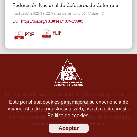
Federación Nacional de Cafeteros de Colombia
Publicado: 2022-12-22 Visitas del artículo 56 | Visitas PDF
DOI:
https://doi.org/10.38141/10796/0005
FLIP
PDF
Federación Nacional de Cafeteros
| Powered by: Cenicafé
Este portal usa cookies para mejorar su experiencia de
usuario. Al utilizar nuestro sitio web, usted acepta nuestra
Al continuar utilizando este portal, aceptas nuestros
Política de cookies.
Términos y condiciones de uso
y
Política de Privacidad y
Tratamiento de Datos Personales
.
Aceptar