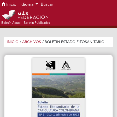
Ir al menú de navegación principal
Ir al contenido principal
Ir al pie de página del sitio
Inicio
Idioma
Buscar
Boletín Actual
Boletín Publicados
INICIO
/
ARCHIVOS
/
BOLETÍN ESTADO FITOSANITARIO